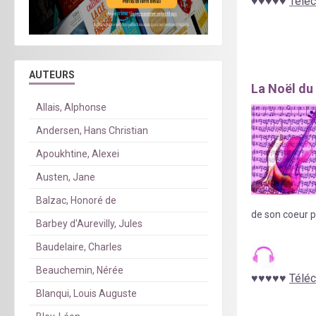
♥
♥
♥
♥
♥
Téléc
AUTEURS
La Noël du 
Allais, Alphonse
Andersen, Hans Christian
Apoukhtine, Alexei
Austen, Jane
Balzac, Honoré de
de son coeur p
Barbey d'Aurevilly, Jules
Baudelaire, Charles
Beauchemin, Nérée
♥
♥
♥
♥
♥
Téléc
Blanqui, Louis Auguste