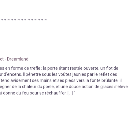
≈
≈
≈
≈
≈
≈
≈
≈
≈
≈
≈
≈
≈
≈
≈
ect - Dreamland
tres en forme de trèfle ; la porte étant restée ouverte, un flot de
r d'encens. Il pénètre sous les voûtes jaunies par le reflet des
Il tend avidement ses mains et ses pieds vers la fonte brûlante : il
égner de la chaleur du poêle, et une douce action de grâces s'élève
"
i donne du feu pour se réchauffer. [...]