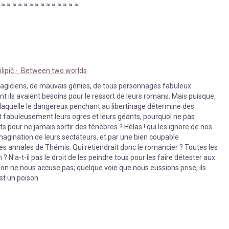
≈
≈
≈
≈
≈
≈
≈
≈
≈
≈
≈
≈
≈
≈
≈
lipič -
Between two worlds
e magiciens, de mauvais génies, de tous personnages fabuleux
ont ils avaient besoins pour le ressort de leurs romans. Mais puisque,
laquelle le dangereux penchant au libertinage détermine des
nt fabuleusement leurs ogres et leurs géants, pourquoi ne pas
ts pour ne jamais sortir des ténèbres ? Hélas ! qui les ignore de nos
imagination de leurs sectateurs, et par une bien coupable
les annales de Thémis. Qui retiendrait donc le romancier ? Toutes les
? N'a-t-il pas le droit de les peindre tous pour les faire détester aux
n ne nous accuse pas; quelque voie que nous eussions prise, ils
est un poison.