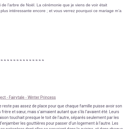
i de l’arbre de Noël. La cérémonie que je viens de voir était
en plus intéressante encore ; et vous verrez pourquoi ce mariage m’a
≈
≈
≈
≈
≈
≈
≈
≈
≈
≈
≈
≈
≈
≈
≈
ect - Fairytale - Winter Princess
 ne reste pas assez de place pour que chaque famille puisse avoir son
s frère et sœur, mais s'aimaient autant que s'ils l'avaient été. Leurs
aison touchait presque le toit de l'autre, séparés seulement par les
 d'enjamber les gouttières pour passer d'un logement à l'autre. Les
s potagères dont elles se servaient dans la cuisine, et dans chaque