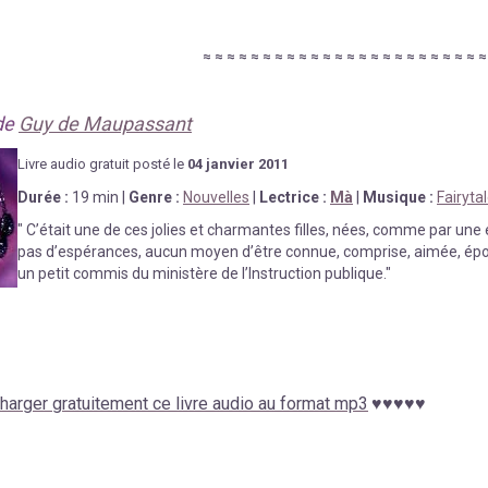
≈
≈
≈
≈
≈
≈
≈
≈
≈
≈
≈
≈
≈
≈
≈
≈
≈
≈
≈
≈
≈
≈
≈
de
Guy de Maupassant
Livre au
d
io gratuit posté le
04 janvier
2011
Durée
:
19 min
|
Genre :
Nouvelles
|
Lectrice :
Mà
|
Musique :
Fairyta
"
C’était une de ces jolies et charmantes filles, nées, comme par une e
pas d’espérances, aucun moyen d’être connue, comprise, aimée, épous
un petit commis du ministère de l’Instruction publique."
harger gratuitement ce livre audio au format mp3
♥
♥
♥
♥
♥