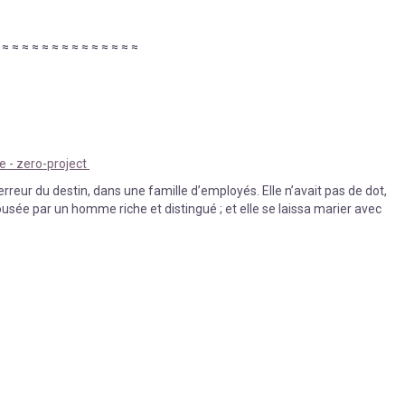
≈
≈
≈
≈
≈
≈
≈
≈
≈
≈
≈
≈
≈
≈
≈
le - zero-project
rreur du destin, dans une famille d’employés. Elle n’avait pas de dot,
ée par un homme riche et distingué ; et elle se laissa marier avec