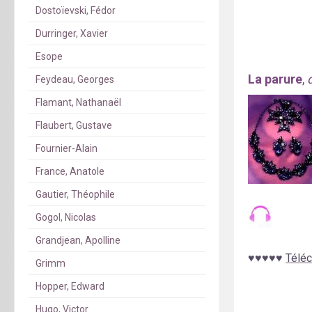
Dostoïevski, Fédor
Durringer, Xavier
Esope
La parure
,
Feydeau, Georges
Flamant, Nathanaël
Flaubert, Gustave
Fournier-Alain
France, Anatole
Gautier, Théophile
Gogol, Nicolas
Grandjean, Apolline
♥
♥
♥
♥
♥
Téléc
Grimm
Hopper, Edward
Hugo, Victor