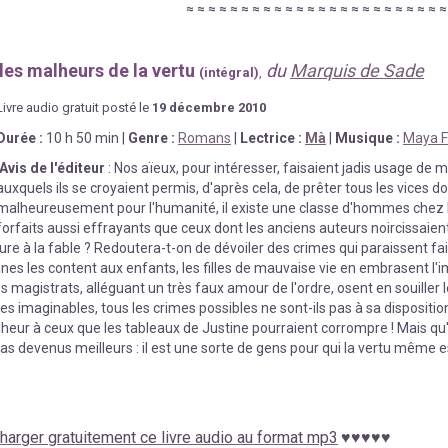
≈
≈
≈
≈
≈
≈
≈
≈
≈
≈
≈
≈
≈
≈
≈
≈
≈
≈
≈
≈
≈
≈
≈
les malheurs de la vertu
du
Marquis de Sade
(intégral)
,
Livre au
d
io gratuit posté le
19 décembre
2010
Durée
:
10 h 50 min
|
Genre :
Romans
|
Lectrice :
Mà
|
Musique :
Maya Fi
Avis de l'éditeur
: Nos aïeux, pour intéresser, faisaient jadis usage d
auxquels ils se croyaient permis, d'après cela, de prêter tous les vices d
malheureusement pour l'humanité, il existe une classe d'hommes chez 
forfaits aussi effrayants que ceux dont les anciens auteurs noircissaie
ure à la fable ? Redoutera-t-on de dévoiler des crimes qui paraissent fai
nnes les content aux enfants, les filles de mauvaise vie en embrasent l'
s magistrats, alléguant un très faux amour de l'ordre, osent en souiller 
s imaginables, tous les crimes possibles ne sont-ils pas à sa disposition 
ur à ceux que les tableaux de Justine pourraient corrompre ! Mais qu'o
pas devenus meilleurs : il est une sorte de gens pour qui la vertu même 
harger gratuitement ce livre audio au format mp3
♥
♥
♥
♥
♥