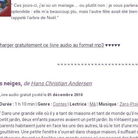
" Ces jours-ci, j’ai vu un mariage… ou plutôt non ; je vous parlera
splendide : elle m’a beaucoup plu, mais l’autre fête avait été bi
rappelé l’arbre de Noël."
harger gratuitement ce livre audio au format mp3
♥
♥
♥
♥
♥
≈
≈
≈
≈
≈
≈
≈
≈
≈
≈
≈
≈
≈
≈
≈
≈
≈
≈
≈
≈
≈
≈
≈
es neiges,
de
Hans Christian Andersen
Livre au
d
io gratuit posté le
01 décembre
2010
Durée
:
1 h 10 min
|
Genre :
Contes
|
Lectrice :
Mà
|
Musique :
Zero-Proj
"
Dans une grande ville où il y a tant de maisons et tant de monde qu'il
petit jardin, deux enfants pauvres avaient un petit jardin. Ils n'étaient pa
parents habitaient juste en face les uns des autres, là où le toit d'une m
gouttières. Une petite fenêtre s'ouvrait dans chaque maison, il suffisait
nt chacune devant sa fenêtre une grande caisse où poussaient des herbe