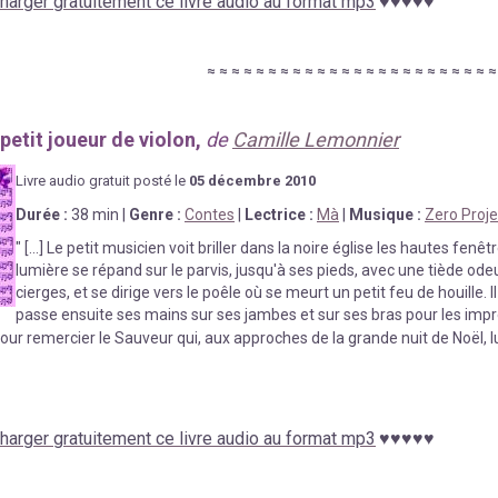
harger gratuitement ce livre audio au format mp3
♥
♥
♥
♥
♥
≈
≈
≈
≈
≈
≈
≈
≈
≈
≈
≈
≈
≈
≈
≈
≈
≈
≈
≈
≈
≈
≈
≈
petit joueur de violon,
de
Camille Lemonnier
Livre au
d
io gratuit posté le
05 décembre
2010
Durée
:
38
min
|
Genre :
Contes
|
Lectrice :
Mà
|
Musique :
Zero Proj
"
[...] Le petit musicien voit briller dans la noire église les hautes fenê
lumière se répand sur le parvis, jusqu'à ses pieds, avec une tiède odeu
cierges, et se dirige vers le poêle où se meurt un petit feu de houille. 
passe ensuite ses mains sur ses jambes et sur ses bras pour les impr
our remercier le Sauveur qui, aux approches de la grande nuit de Noël, lu
harger gratuitement ce livre audio au format mp3
♥
♥
♥
♥
♥