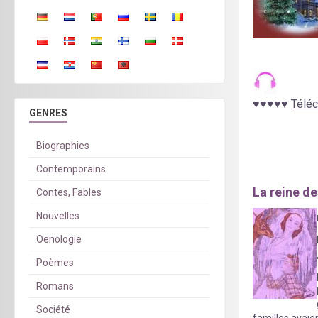
♥
♥
♥
♥
♥
Téléc
GENRES
Biographies
Contemporains
La reine d
Contes, Fables
Nouvelles
Oenologie
Poèmes
Romans
Société
familles avaie