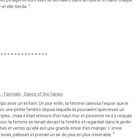
"
y et elle Gerda.
≈
≈
≈
≈
≈
≈
≈
≈
≈
≈
≈
≈
≈
≈
≈
- Fairytale - Dance of the fairies
mps avoir un enfant. Un jour enfin, la femme caressa l’espoir que le
n, une petite fenêtre depuis laquelle ils pouvaient apercevoir un
mples ; mais il était entouré d’un haut mur et personne ne s’y risquait
our, la femme se tenait devant la fenêtre et regardait dans le jardin.
îches et vertes qu’elle eut une grande envie d’en manger. L’envie
"
ssait, pâlissait et prenait un air de plus en plus misérable.