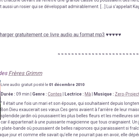
 aussi un rosier qui se développait admirablement. [...] Lui s'appelait Ka
harger gratuitement ce livre audio au format mp3
♥
♥
♥
♥
♥
≈
≈
≈
≈
≈
≈
≈
≈
≈
≈
≈
≈
≈
≈
≈
≈
≈
≈
≈
≈
≈
≈
≈
des
Frères Grimm
Livre au
d
io gratuit posté le
01 décembre
2010
Durée
:
09 min
|
Genre :
Contes
|
Lectrice :
Mà
|
Musique :
Zero-Project 
"
Il était une fois un mari et son épouse, qui souhaitaient depuis longte
Bon Dieu exaucerait ses vœux.Ces gens avaient à l’arrière de leur maiso
splendide jardin où poussaient les plus belles fleurs et les meilleures si
car il appartenait à une puissante magicienne que tous craignaient. Un j
une plate-bande où poussaient de belles raiponces qui paraissaient si fra
que jour et comme elle savait qu’elle ne pourrait pas en avoir, elle dépéri