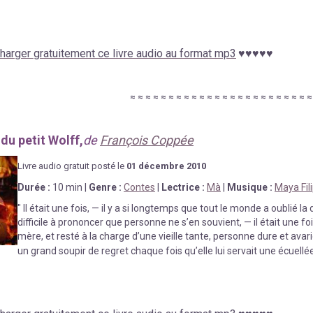
harger gratuitement ce livre audio au format mp3
♥
♥
♥
♥
♥
≈
≈
≈
≈
≈
≈
≈
≈
≈
≈
≈
≈
≈
≈
≈
≈
≈
≈
≈
≈
≈
≈
≈
du petit Wolff,
de
François Coppée
Livre au
d
io gratuit posté le
01 décembre
2010
Durée
:
10 min
|
Genre :
Contes
|
Lectrice :
Mà
|
Musique :
Maya Fili
"
Il était une fois, — il y a si longtemps que tout le monde a oublié la
difficile à prononcer que personne ne s’en souvient, — il était une 
mère, et resté à la charge d’une vieille tante, personne dure et avar
un grand soupir de regret chaque fois qu’elle lui servait une écuellé