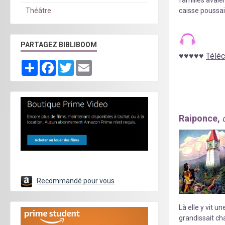
caisse poussait
Théâtre
PARTAGEZ BIBLIBOOM
♥
♥
♥
♥
♥
Téléc
Partager
Facebook
Twitter
Email
Raiponce,
Recommandé pour vous
Là elle y vit 
grandissait cha