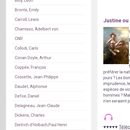
Bloy, Léon
Brontë, Emily
Carroll, Lewis
Justine ou 
Chamisso, Adelbert von
CNR
Collodi, Carlo
Conan Doyle, Arthur
Coppée, François
préférer la nat
Cossette, Jean-Philippe
jours ? Les bo
imprudence, le
Daudet, Alphonse
espèces de vice
hommes ? Malhe
Defoe, Daniel
n'en seraient 
Delagneau, Jean-Claude
Dickens, Charles
Dietrich d'Holbach,Paul Henri
♥
♥
♥
♥
♥
Téléc