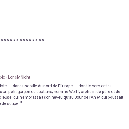
≈
≈
≈
≈
≈
≈
≈
≈
≈
≈
≈
≈
≈
≈
≈
pic - Lonely Night
 date, — dans une ville du nord de l’Europe, — dont le nom est si
fois un petit garçon de sept ans, nommé Wolff, orphelin de père et de
icieuse, qui n’embrassait son neveu qu’au Jour de l’An et qui poussait
"
e de soupe.