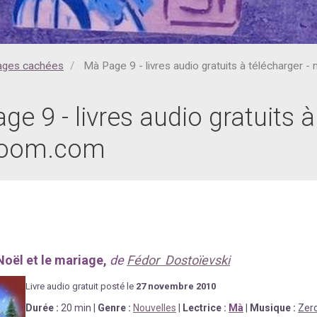
ages cachées
Mà Page 9 - livres audio gratuits à télécharger 
ge 9 - livres audio gratuits à
iboom.com
Noël et le mariage,
de
Fédor Dostoïevski
Livre au
d
io gratuit posté le
27 novembre
2010
Durée
:
20 min
|
Genre :
Nouvelles
|
Lectrice :
Mà
|
Musique :
Zero