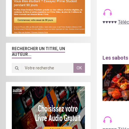
♥
♥
♥
♥
♥
Téléc
RECHERCHER UN TITRE, UN
AUTEUR...
Les sabots 
OK