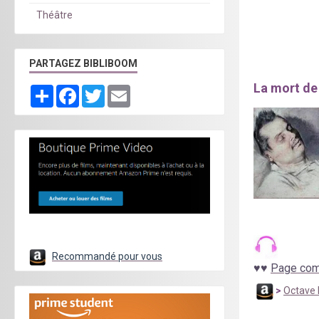
Théâtre
PARTAGEZ BIBLIBOOM
La mort de
Partager
Facebook
Twitter
Email
Recommandé pour vous
♥
♥
Page comp
>
Octave 