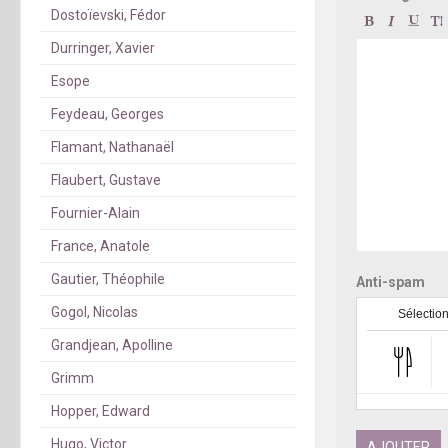
Dostoïevski, Fédor
Durringer, Xavier
Esope
Feydeau, Georges
Flamant, Nathanaël
Flaubert, Gustave
Fournier-Alain
France, Anatole
Gautier, Théophile
Anti-spam
Gogol, Nicolas
Sélection
Grandjean, Apolline
Grimm
Hopper, Edward
Hugo, Victor
AJOUTER