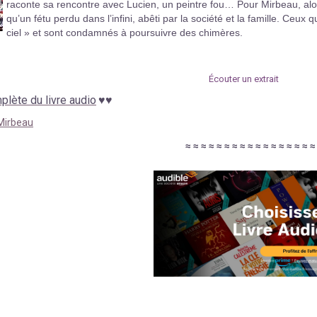
raconte sa rencontre avec Lucien, un peintre fou… Pour Mirbeau, alors 
qu’un fétu perdu dans l’infini, abêti par la société et la famille. Ceux q
ciel » et sont condamnés à poursuivre des chimères.
Écouter un extrait
lète du livre audio
♥
♥
Mirbeau
≈
≈
≈
≈
≈
≈
≈
≈
≈
≈
≈
≈
≈
≈
≈
≈