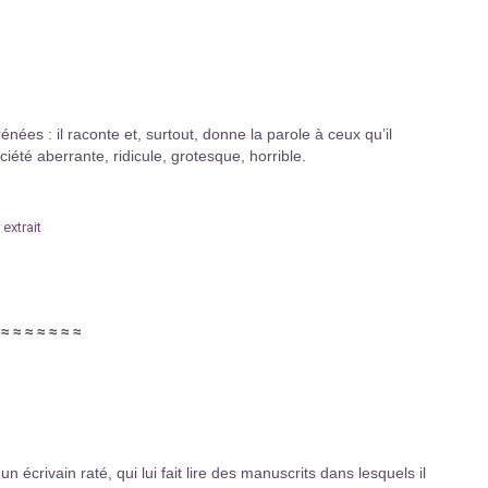
nées : il raconte et, surtout, donne la parole à ceux qu’il
été aberrante, ridicule, grotesque, horrible.
extrait
≈
≈
≈
≈
≈
≈
≈
≈
écrivain raté, qui lui fait lire des manuscrits dans lesquels il