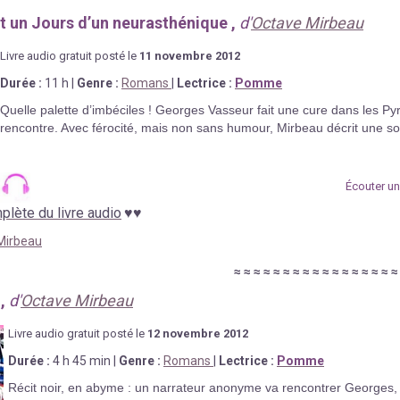
et un Jours d’un neurasthénique ,
d'
Octave Mirbeau
Livre au
d
io gratuit posté le
11 novembre
2012
Durée
:
11 h
|
Genre :
Romans
|
Lectrice :
Pomme
Quelle palette d’imbéciles ! Georges Vasseur fait une cure dans les Pyré
rencontre. Avec férocité, mais non sans humour, Mirbeau décrit une soci
Écouter un 
lète du livre audio
♥
♥
Mirbeau
≈
≈
≈
≈
≈
≈
≈
≈
≈
≈
≈
≈
≈
≈
≈
≈
l,
d'
Octave Mirbeau
Livre au
d
io gratuit posté le
12 novembre
2012
Durée
:
4 h 45 min
|
Genre :
Romans
|
Lectrice :
Pomme
Récit noir, en abyme : un narrateur anonyme va rencontrer Georges, un 