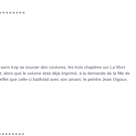
≈
≈
≈
≈
≈
≈
≈
≈
sans trop se soucier des coutures, les trois chapitres sur La Mort
t, alors que le volume était déjà imprimé, à la demande de la fille de
fet que celle-ci batifolait avec son amant, le peintre Jean Gigoux,
≈
≈
≈
≈
≈
≈
≈
≈