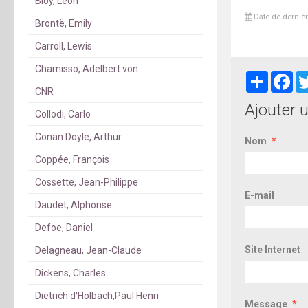
Bloy, Léon
Date de dernièr
Brontë, Emily
Carroll, Lewis
Chamisso, Adelbert von
Partager
Fa
CNR
Ajouter 
Collodi, Carlo
Conan Doyle, Arthur
Nom
Coppée, François
Cossette, Jean-Philippe
E-mail
Daudet, Alphonse
Defoe, Daniel
Site Internet
Delagneau, Jean-Claude
Dickens, Charles
Dietrich d'Holbach,Paul Henri
Message