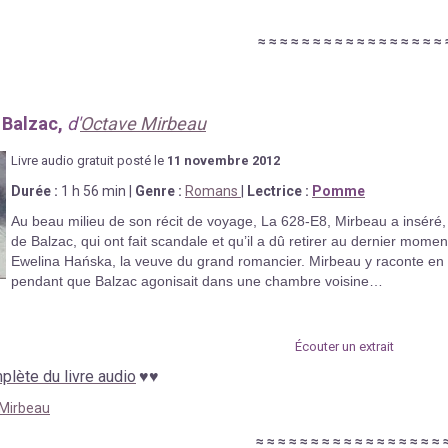
≈
≈
≈
≈
≈
≈
≈
≈
≈
≈
≈
≈
≈
≈
≈
≈
≈
 Balzac,
d'
Octave Mirbeau
Livre au
d
io gratuit posté le
11 novembre
2012
Durée
:
1 h 56 min
|
Genre :
Romans
|
Lectrice :
Pomme
Au beau milieu de son récit de voyage, La 628-E8, Mirbeau a inséré, 
de Balzac, qui ont fait scandale et qu’il a dû retirer au dernier momen
Ewelina Hańska, la veuve du grand romancier. Mirbeau y raconte en ef
pendant que Balzac agonisait dans une chambre voisine…
Écouter un extrait
lète du livre audio
♥
♥
Mirbeau
≈
≈
≈
≈
≈
≈
≈
≈
≈
≈
≈
≈
≈
≈
≈
≈
≈