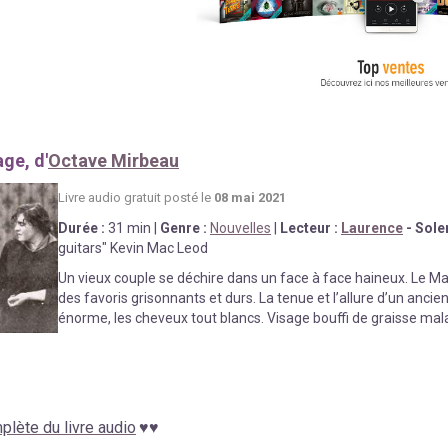
ge, d'
Octave Mirbeau
Livre au
d
io gratuit posté le
08 mai 2021
Durée
:
31 min |
Genre :
Nouvelles
|
Lecteur :
Laurence
- Sole
guitars" Kevin Mac Leod
Un vieux couple se déchire dans un face à face haineux. Le Ma
des favoris grisonnants et durs. La tenue et l’allure d’un anci
énorme, les cheveux tout blancs. Visage bouffi de graisse mal
lète du livre audio
♥
♥