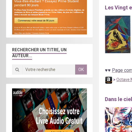
Les Vingt 
RECHERCHER UN TITRE, UN
AUTEUR...
OK
♥
♥
Page comp
>
Octave 
Dans le cie