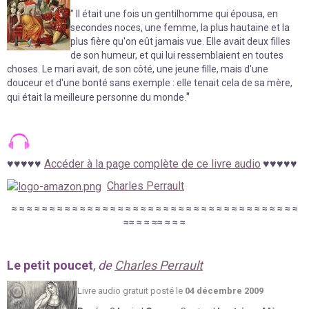
" Il était une fois un gentilhomme qui épousa, en
secondes noces, une femme, la plus hautaine et la
plus fière qu'on eût jamais vue. Elle avait deux filles
de son humeur, et qui lui ressemblaient en toutes
choses. Le mari avait, de son côté, une jeune fille, mais d'une
douceur et d'une bonté sans exemple : elle tenait cela de sa mère,
"
qui était la meilleure personne du monde.
♥
♥
♥
♥
♥
Accéder à la page complète de ce livre audio
♥
♥
♥♥♥
Charles Perrault
≈
≈
≈
≈
≈
≈
≈
≈
≈
≈
≈
≈
≈
≈
≈
≈
≈
≈
≈
≈
≈
≈
≈
≈
≈
≈
≈
≈
≈
≈
≈
≈
≈
≈
≈
≈
≈
≈
≈
≈
≈
≈
≈
≈
≈
≈
≈
Le petit poucet
,
de
Charles Perrault
Livre au
d
io gratuit posté le
04 décembre 2009