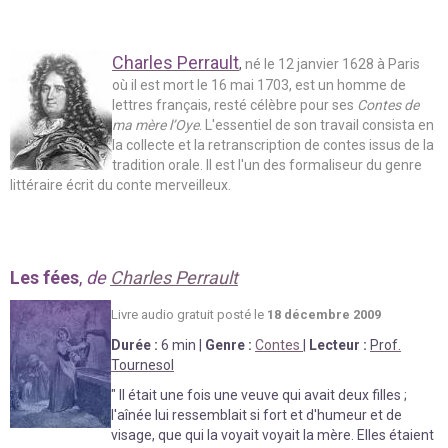
Charles Perrault
,
né le 12 janvier 1628 à Paris
où il est mort le 16 mai 1703, est un
homme de
lettres
français, resté célèbre pour ses
Contes de
ma mère l’Oye
. L'essentiel de son travail consista en
la collecte et la retranscription de contes issus de la
tradition orale. Il est l'un des formaliseur du genre
littéraire écrit du conte merveilleux.
Les fées
,
de
Charles Perrault
Livre au
d
io gratuit posté le
18 décembre 2009
Durée
:
6 min
|
Genre :
Contes
|
Lecteur :
Prof.
Tournesol
"
Il était une fois une veuve qui avait deux filles ;
l'aînée lui ressemblait si fort et d'humeur et de
visage, que qui la voyait voyait la mère. Elles étaient