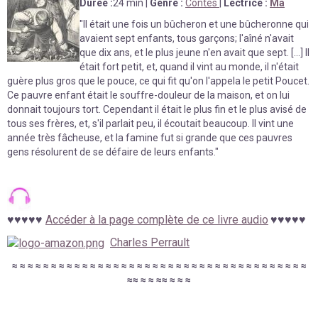
Durée
:
24 min
|
Genre :
Contes
|
Lectrice :
Mà
"
Il était une fois un bûcheron et une bûcheronne qui
avaient sept enfants, tous garçons; l'aîné n'avait
que dix ans, et le plus jeune n'en avait que sept.
[...] Il
était fort petit, et, quand il vint au monde, il n'était
guère plus gros que le pouce, ce qui fit qu'on l'appela le petit Poucet.
Ce pauvre enfant était le souffre-douleur de la maison, et on lui
donnait toujours tort. Cependant il était le plus fin et le plus avisé de
tous ses frères, et, s'il parlait peu, il écoutait beaucoup. Il vint une
année très fâcheuse, et la famine fut si grande que ces pauvres
gens résolurent de se défaire de leurs enfants.
"
♥
♥
♥
♥
♥
Accéder à la page complète de ce livre audio
♥
♥
♥♥♥
Charles Perrault
≈
≈
≈
≈
≈
≈
≈
≈
≈
≈
≈
≈
≈
≈
≈
≈
≈
≈
≈
≈
≈
≈
≈
≈
≈
≈
≈
≈
≈
≈
≈
≈
≈
≈
≈
≈
≈
≈
≈
≈
≈
≈
≈
≈
≈
≈
≈