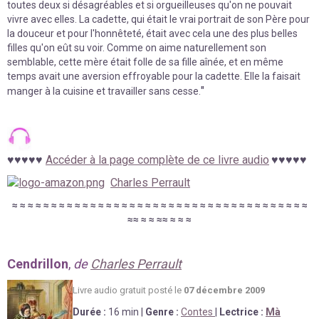
toutes deux si désagréables et si orgueilleuses qu'on ne pouvait
vivre avec elles. La cadette, qui était le vrai portrait de son Père pour
la douceur et pour l'honnêteté, était avec cela une des plus belles
filles qu'on eût su voir. Comme on aime naturellement son
semblable, cette mère était folle de sa fille aînée, et en même
temps avait une aversion effroyable pour la cadette. Elle la faisait
"
manger à la cuisine et travailler sans cesse.
♥
♥
♥
♥
♥
Accéder à la page complète de ce livre audio
♥
♥
♥♥♥
Charles Perrault
≈
≈
≈
≈
≈
≈
≈
≈
≈
≈
≈
≈
≈
≈
≈
≈
≈
≈
≈
≈
≈
≈
≈
≈
≈
≈
≈
≈
≈
≈
≈
≈
≈
≈
≈
≈
≈
≈
≈
≈
≈
≈
≈
≈
≈
≈
≈
Cendrillon
,
de
Charles Perrault
Livre au
d
io gratuit posté le
07 décembre 2009
Durée
:
16 min
|
Genre :
Contes
|
Lectrice :
Mà