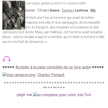
Livre audio gratuit posté le 13 octobre 2009
Durée :
13 min
|
Genre :
Contes
|
Lectrice :
Mà
«
Il était une fois un homme qui avait de belles
maisons à la ville et à la campagne, de la vaisselle
d'or et d'argent, des meubles en broderies et des
carrosses tout dorés. Mais, par malheur, cet homme avait la barbe
bleue : cela le rendait si laid et si terrible, qu'il n'était ni femme ni fille
qui ne s'enfuît de devant lui.
»
♥
♥
♥
♥
♥
Accéder à la page complète de ce livre audi
o
♥
♥
♥♥♥
Charles Perrault
≈
≈
≈
≈
≈
≈
≈
≈
≈
≈
≈
≈
≈
≈
≈
≈
≈
≈
≈
≈
≈
≈
≈
≈
≈
≈
≈
≈
≈
≈
≈
≈
≈
≈
≈
≈
≈
≈
≈
≈
≈
≈
≈
≈
≈
≈
≈
page vue
fois