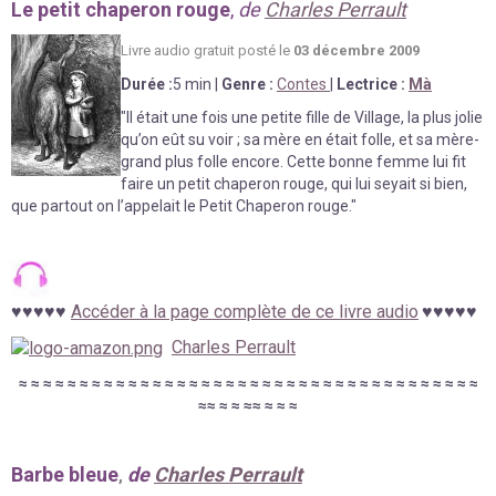
Le petit chaperon rouge
,
de
Charles Perrault
Livre au
d
io gratuit posté le
03 décembre 2009
Durée
:
5 min
|
Genre :
Contes
|
Lectrice :
Mà
"
Il était une fois une petite fille de Village, la plus jolie
qu’on eût su voir ; sa mère en était folle, et sa mère-
grand plus folle encore. Cette bonne femme lui fit
faire un petit chaperon rouge, qui lui seyait si bien,
que partout on l’appelait le Petit Chaperon rouge.
"
♥
♥
♥
♥
♥
Accéder à la page complète de ce livre audio
♥
♥
♥♥♥
Charles Perrault
≈
≈
≈
≈
≈
≈
≈
≈
≈
≈
≈
≈
≈
≈
≈
≈
≈
≈
≈
≈
≈
≈
≈
≈
≈
≈
≈
≈
≈
≈
≈
≈
≈
≈
≈
≈
≈
≈
≈
≈
≈
≈
≈
≈
≈
≈
≈
Barbe bleue
de
Charles Perrault
,