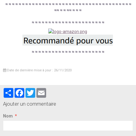
≈
≈
≈
≈
≈
≈
≈
≈
≈
≈
≈
≈
≈
≈
≈
≈
≈
≈
≈
≈
≈
≈
≈
≈
≈
≈
≈
≈
≈
≈
≈
≈
≈
≈
≈
≈
≈
≈
≈
≈
≈
≈
≈
≈
≈
≈
≈
≈
≈
≈
≈
≈
≈
≈
≈
≈
≈
≈
≈
≈
≈
≈
≈
≈
≈
≈
≈
≈
≈
≈
≈
≈
≈
≈
≈
≈
≈
≈
≈
≈
≈
≈
≈
≈
≈
≈
≈
≈
≈
≈
≈
Date de dernière mise à jour : 26/11/2020
Partager
Facebook
Twitter
Email
Ajouter un commentaire
Nom