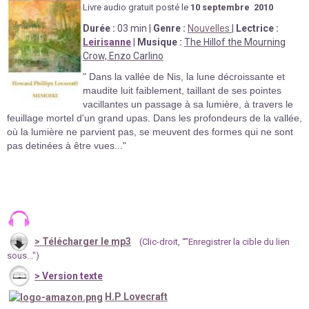
Livre au
d
io gratuit posté le
10 septembre
2010
Durée
:
03
min
|
Genre :
Nouvelles
|
Lectrice :
Leirisanne
|
Musique :
The Hillof the Mourning
Crow, Enzo Carlino
" Dans la vallée de Nis, la lune décroissante et
maudite luit faiblement, taillant de ses pointes
vacillantes un passage à sa lumière, à travers le
feuillage mortel d'un grand upas. Dans les profondeurs de la vallée,
où la lumière ne parvient pas, se meuvent des formes qui ne sont
pas detinées à être vues..."
>
Télécharger le mp3
(Clic-droit, “"Enregistrer la cible du lien
sous...")
> Version texte
H.P Lovecraft