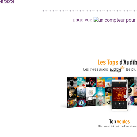
n texte
≈
≈
≈
≈
≈
≈
≈
≈
≈
≈
≈
≈
≈
≈
≈
≈
≈
≈
≈
≈
≈
≈
≈
≈
≈
≈
≈
≈
page vue