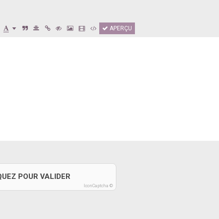
APERÇU
QUEZ POUR VALIDER
IconCaptcha ©