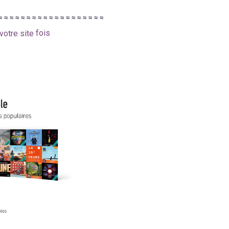
≈
≈
≈
≈
≈
≈
≈
≈
≈
≈
≈
≈
≈
≈
≈
≈
≈
≈
≈
fois