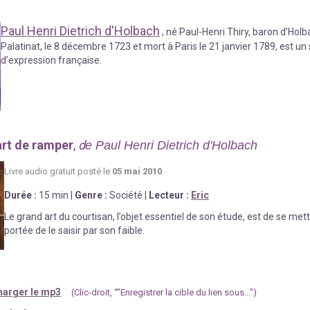
Paul Henri Dietrich d'Holbach
, né Paul-Henri Thiry, baron d’Hol
Palatinat, le 8 décembre 1723 et mort à Paris le 21 janvier 1789, est un
d’expression française.
'art de ramper
,
d
e Paul Henri Dietrich d'Holbach
Livre au
d
io gratuit posté le
05 mai 2010
Durée
:
15 min
|
Genre :
Société
|
Lecteur :
Eric
Le grand art du courtisan, l’objet essentiel de son étude, est de se mett
portée de le saisir par son faible.
arger le mp3
(Clic-droit, “"Enregistrer la cible du lien sous...")