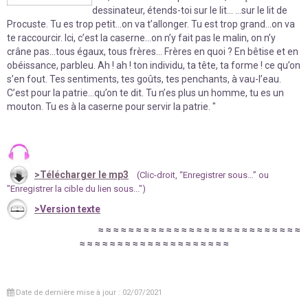
dessinateur, étends-toi sur le lit… …sur le lit de
Procuste. Tu es trop petit…on va t’allonger. Tu est trop grand…on va
te raccourcir. Ici, c’est la caserne…on n’y fait pas le malin, on n’y
crâne pas…tous égaux, tous frères… Frères en quoi ? En bêtise et en
obéissance, parbleu. Ah ! ah ! ton individu, ta tête, ta forme ! ce qu’on
s’en fout. Tes sentiments, tes goûts, tes penchants, à vau-l’eau.
C’est pour la patrie…qu’on te dit. Tu n’es plus un homme, tu es un
mouton. Tu es à la caserne pour servir la patrie. "
>
Télécharger le mp3
(Clic-droit, “Enregistrer sous…” ou
"Enregistrer la cible du lien sous...")
>Version texte
≈
≈
≈
≈
≈
≈
≈
≈
≈
≈
≈
≈
≈
≈
≈
≈
≈
≈
≈
≈
≈
≈
≈
≈
≈
≈
≈
≈
≈
≈
≈
≈
≈
≈
≈
≈
≈
≈
≈
≈
≈
≈
≈
≈
≈
≈
≈
Date de dernière mise à jour : 02/07/2021