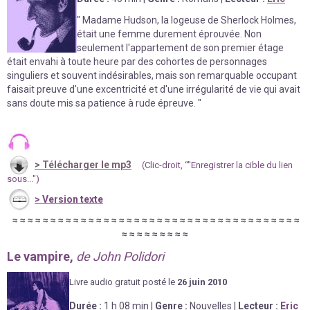
" Madame Hudson, la logeuse de Sherlock Holmes,
était une femme durement éprouvée. Non
seulement l'appartement de son premier étage
était envahi à toute heure par des cohortes de personnages
singuliers et souvent indésirables, mais son remarquable occupant
faisait preuve d'une excentricité et d'une irrégularité de vie qui avait
sans doute mis sa patience à rude épreuve. "
>
Télécharger le mp3
(Clic-droit, “"Enregistrer la cible du lien
sous...")
>
Version texte
≈
≈
≈
≈
≈
≈
≈
≈
≈
≈
≈
≈
≈
≈
≈
≈
≈
≈
≈
≈
≈
≈
≈
≈
≈
≈
≈
≈
≈
≈
≈
≈
≈
≈
≈
≈
≈
≈
≈
≈
≈
≈
≈
≈
≈
≈
≈
Le vampire,
de John Polidori
Livre au
d
io gratuit posté le
26 juin
2010
Durée
:
1 h 08 min
|
Genre :
Nouvelles
|
Lecteur :
Eric