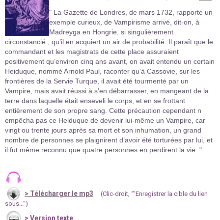
" La Gazette de Londres, de mars 1732, rapporte un
exemple curieux, de Vampirisme arrivé, dit-on, à
Madreyga en Hongrie, si singulièrement
circonstancié , qu’il en acquiert un air de probabilité. Il paraît que le
commandant et les magistrats de cette place assuraient
positivement qu’environ cinq ans avant, on avait entendu un certain
Heiduque, nommé Arnold Paul, raconter qu’à Cassovie, sur les
frontières de la Servie Turque, il avait été tourmenté par un
Vampire, mais avait réussi à s’en débarrasser, en mangeant de la
terre dans laquelle était enseveli le corps, et en se frottant
entièrement de son propre sang. Cette précaution cependant n
empêcha pas ce Heiduque de devenir lui-même un Vampire, car
vingt ou trente jours après sa mort et son inhumation, un grand
nombre de personnes se plaignirent d’avoir été torturées par lui, et
il fut même reconnu que quatre personnes en perdirent la vie. "
>
Télécharger le mp3
(Clic-droit, “"Enregistrer la cible du lien
sous...")
> Version texte