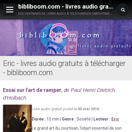
bibliboom.com - livres audio gratuits à télécharger
des centaines de livres audio à télécharger gratuitement en toute légalité !
Eric - livres audio gratuits à télécharger
- bibliboom.com
Essai sur l'art de ramper
,
d
e Paul Henri Dietrich
d'Holbach
Livre au
d
io gratuit posté le
05 mai 2010
Durée
:
15 min
|
Genre :
Société
|
Lecteur :
Eric
Le grand art du courtisan, l’objet essentiel de son