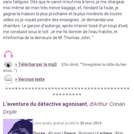
sans fatigues. Dès que le canot m’eut mis à terre, je me chargeai
moi-même de mon très mince bagage, et, fendant la foule, je
gagnai la maison la plus prochaine et la plus modeste de toutes
celles où je voyais pendre des enseignes. Je demandai une
chambre. Le garçon d’auberge, après m’avoir toisé d’un coup d’oeil,
me conduisit sous le toit. Je me fis donner de l’eau fraîche, et
m’informai de la demeure de M. Thomas John. "
>
Télécharger le mp3
(Clic-droit, “"Enregistrer la cible du lien
sous...")
>
Version texte
≈
≈
≈
≈
≈
≈
≈
≈
≈
≈
≈
≈
≈
≈
≈
≈
≈
≈
≈
≈
≈
≈
≈
≈
≈
≈
≈
≈
≈
≈
≈
≈
≈
≈
≈
≈
≈
≈
≈
≈
≈
≈
≈
≈
≈
≈
≈
L'aventure du détective agonisant
,
d
'Arthur Conan
Doyle
Livre au
d
io gratuit posté le
30 mai 2010
Durée
:
40 min
|
Genre :
Romans
|
Lecteur :
Eric