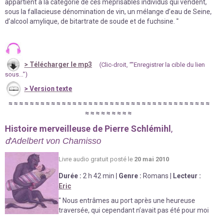
appartient à la catégorie de ces méprisables individus qui vendent,
sous la fallacieuse dénomination de vin, un mélange d’eau de Seine,
d’alcool amylique, de bitartrate de soude et de fuchsine. "
>
Télécharger le mp3
(Clic-droit, “"Enregistrer la cible du lien
sous...")
>
Version texte
≈
≈
≈
≈
≈
≈
≈
≈
≈
≈
≈
≈
≈
≈
≈
≈
≈
≈
≈
≈
≈
≈
≈
≈
≈
≈
≈
≈
≈
≈
≈
≈
≈
≈
≈
≈
≈
≈
≈
≈
≈
≈
≈
≈
≈
≈
≈
Histoire merveilleuse d
e
Pierre Schlémihl
,
d
'Adelbert von Chamisso
Livre au
d
io gratuit posté le
20 mai 2010
Durée
:
2 h 42 min
|
Genre :
Romans
|
Lecteur :
Eric
" Nous entrâmes au port après une heureuse
traversée, qui cependant n’avait pas été pour moi