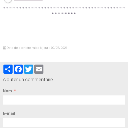
≈
≈
≈
≈
≈
≈
≈
≈
≈
≈
≈
≈
≈
≈
≈
≈
≈
≈
≈
≈
≈
≈
≈
≈
≈
≈
≈
≈
≈
≈
≈
≈
≈
≈
≈
≈
≈
≈
≈
≈
≈
≈
≈
≈
≈
≈
≈
Date de dernière mise à jour : 02/07/2021
Partager
Facebook
Twitter
Email
Ajouter un commentaire
Nom
E-mail