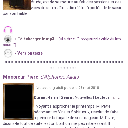
étude, est de se mettre au fait des passions et des
vices de son maître, afin d’être à portée de le saisir
par son faible.
>
Télécharger le mp3
(Clic-droit, “"Enregistrer la cible du lien
sous...")
>
Version texte
≈
≈
≈
≈
≈
≈
≈
≈
≈
≈
≈
≈
≈
≈
≈
≈
≈
≈
≈
≈
≈
≈
≈
≈
≈
≈
≈
≈
≈
≈
≈
≈
≈
≈
≈
≈
≈
≈
≈
≈
≈
≈
≈
≈
≈
≈
≈
Monsieur Pivre
,
d
'Alphonse Allais
Livre au
d
io gratuit posté le
08 mai 2010
Durée
:
4 min
|
Genre :
Nouvelles
|
Lecteur :
Eric
" Voyant s’approcher le printemps, M. Pivre,
négociant en Vins et Spiritueux, résolut de faire
repeindre la façade de son magasin. M. Pivre,
disons-le tout de suite, est un bonhomme peu intéressant. Il