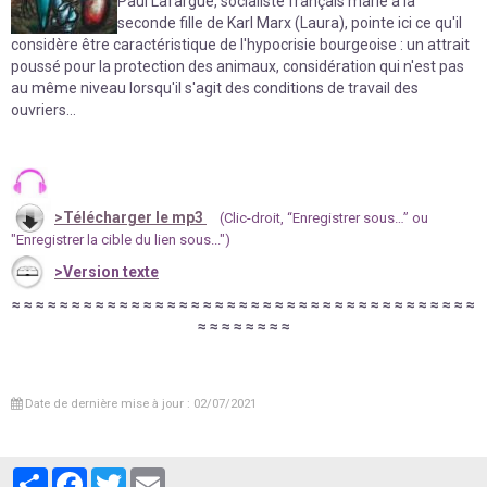
Paul Lafargue, socialiste français marié à la
seconde fille de Karl Marx (Laura), pointe ici ce qu'il
considère être caractéristique de l'hypocrisie bourgeoise : un attrait
poussé pour la protection des animaux, considération qui n'est pas
au même niveau lorsqu'il s'agit des conditions de travail des
ouvriers...
>
Télécharger le mp3
(Clic-droit, “Enregistrer sous…” ou
"Enregistrer la cible du lien sous...")
>Version texte
≈
≈
≈
≈
≈
≈
≈
≈
≈
≈
≈
≈
≈
≈
≈
≈
≈
≈
≈
≈
≈
≈
≈
≈
≈
≈
≈
≈
≈
≈
≈
≈
≈
≈
≈
≈
≈
≈
≈
≈
≈
≈
≈
≈
≈
≈
≈
Date de dernière mise à jour : 02/07/2021
Partager
Facebook
Twitter
Email