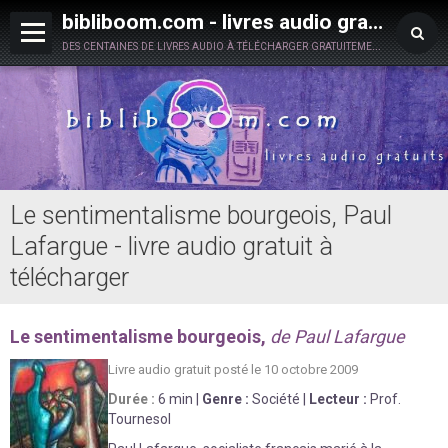
bibliboom.com - livres audio gratuits à télécharger
des centaines de livres audio à télécharger gratuitement en toute légalité !
Le sentimentalisme bourgeois, Paul
Lafargue - livre audio gratuit à
télécharger
Le sentimentalisme bourgeois,
de Paul Lafargue
Livre audio gratuit posté le 10 octobre 2009
Durée :
6 min
|
Genre :
Société
|
Lecteur :
Prof.
Tournesol