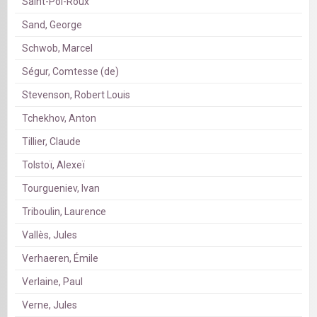
Saint-Pol-Roux
Sand, George
Schwob, Marcel
Ségur, Comtesse (de)
Stevenson, Robert Louis
Tchekhov, Anton
Tillier, Claude
Tolstoï, Alexeï
Tourgueniev, Ivan
Triboulin, Laurence
Vallès, Jules
Verhaeren, Émile
Verlaine, Paul
Verne, Jules