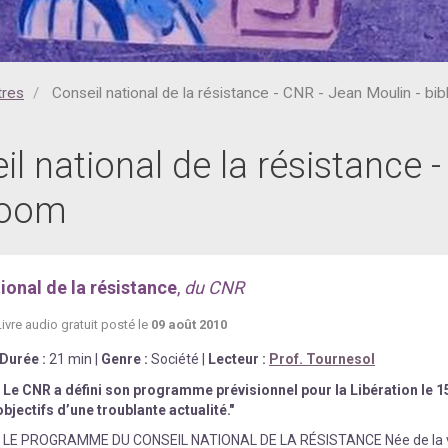
tres
Conseil national de la résistance - CNR - Jean Moulin - bi
il national de la résistance 
boom
ional de la résistance
,
du CNR
Livre au
d
io gratuit posté le
09 août 2010
Durée
:
21
min
|
Genre :
Société
|
Lecteur :
Prof. Tournesol
"
Le CNR a défini son programme prévisionnel pour la Libération le 
objectifs d’une troublante actualité."
" LE PROGRAMME DU CONSEIL NATIONAL DE LA RÉSISTANCE Née de la volo