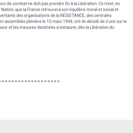
ion de combat ne doit pas prendre fin à la Libération. Ce n'est, en
Nation, que la France retrouvera son équilibre moral et social et
ésentants des organisations de la RÉSISTANCE, des centrales
en assemblée plénière le 15 mars 1944, ont-ils décidé de s'unir sur le
eur et les mesures destinées à instaurer, dès la Libération du
≈
≈
≈
≈
≈
≈
≈
≈
≈
≈
≈
≈
≈
≈
≈
≈
≈
≈
≈