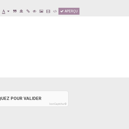
APERÇU
QUEZ POUR VALIDER
IconCaptcha ©