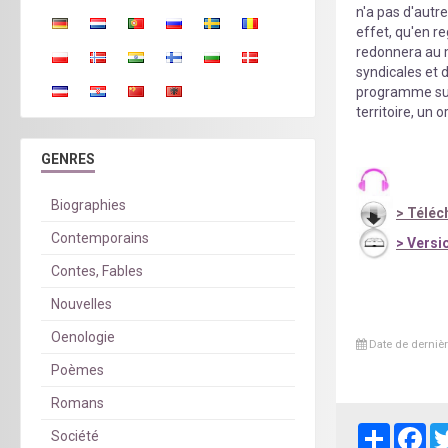
n'a pas d'autre
effet, qu'en r
redonnera au m
syndicales et d
programme suiv
territoire, un o
GENRES
Biographies
>
Téléch
Contemporains
>
Versio
Contes, Fables
Nouvelles
Oenologie
Date de dernièr
Poèmes
Romans
Partager
Fa
Société