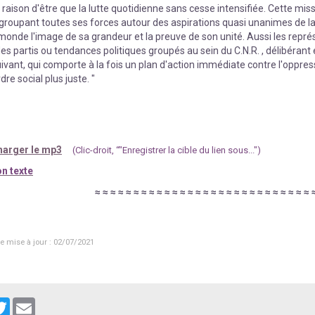
 raison d'être que la lutte quotidienne sans cesse intensifiée. Cette miss
egroupant toutes ses forces autour des aspirations quasi unanimes de la 
onde l'image de sa grandeur et la preuve de son unité. Aussi les repr
es partis ou tendances politiques groupés au sein du C.N.R. , délibérant 
ant, qui comporte à la fois un plan d'action immédiate contre l'oppress
rdre social plus juste. "
arger le mp3
(Clic-droit, “"Enregistrer la cible du lien sous...")
n texte
≈
≈
≈
≈
≈
≈
≈
≈
≈
≈
≈
≈
≈
≈
≈
≈
≈
≈
≈
≈
≈
≈
≈
≈
≈
≈
≈
≈
e mise à jour : 02/07/2021
cebook
Twitter
Email