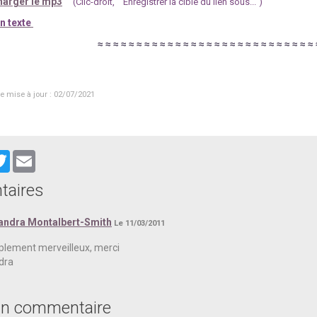
arger le mp3
(Clic-droit, “"Enregistrer la cible du lien sous...")
n texte
≈
≈
≈
≈
≈
≈
≈
≈
≈
≈
≈
≈
≈
≈
≈
≈
≈
≈
≈
≈
≈
≈
≈
≈
≈
≈
≈
≈
e mise à jour : 02/07/2021
cebook
Twitter
Email
aires
andra Montalbert-Smith
Le 11/03/2011
plement merveilleux, merci
dra
un commentaire