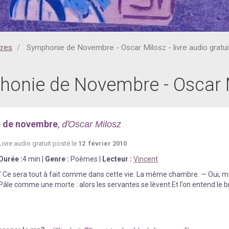
tres
Symphonie de Novembre - Oscar Milosz - livre audio gratui
onie de Novembre - Oscar Mil
 de novembre
,
d'
Oscar Milosz
Livre au
d
io gratuit posté le
12 février 2010
Durée
:
4 min
|
Genre :
Poèmes
|
Lecteur :
Vincent
" Ce sera tout à fait comme dans cette vie. La même chambre. — Oui, mon
Pâle comme une morte : alors les servantes se lèvent Et l’on entend le br