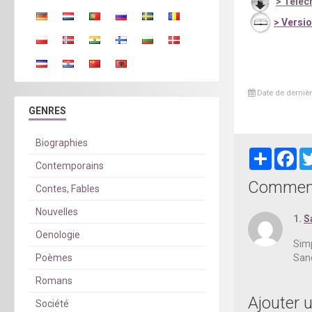
>
Téléch
>
Versio
Date de dernièr
GENRES
Biographies
Partager
Fa
Contemporains
Comment
Contes, Fables
Nouvelles
1.
S
Oenologie
Sim
San
Poèmes
Romans
Ajouter 
Société