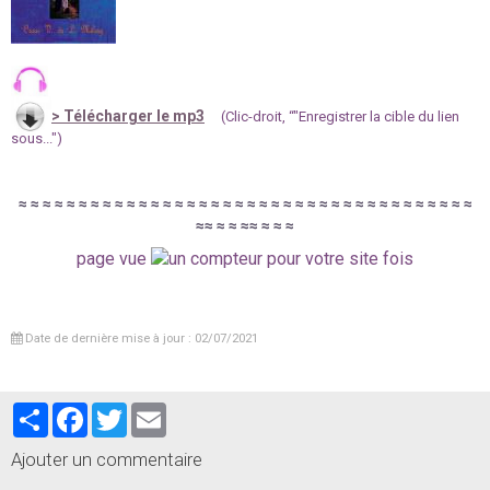
>
Télécharger le mp3
(Clic-droit, “"Enregistrer la cible du lien
sous...")
≈
≈
≈
≈
≈
≈
≈
≈
≈
≈
≈
≈
≈
≈
≈
≈
≈
≈
≈
≈
≈
≈
≈
≈
≈
≈
≈
≈
≈
≈
≈
≈
≈
≈
≈
≈
≈
≈
≈
≈
≈
≈
≈
≈
≈
≈
≈
page vue
fois
Date de dernière mise à jour : 02/07/2021
Partager
Facebook
Twitter
Email
Ajouter un commentaire