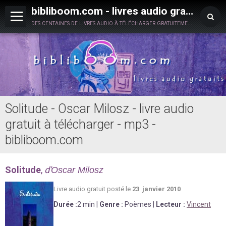
bibliboom.com - livres audio gratuits à télécharger
des centaines de livres audio à télécharger gratuitement en toute légalité !
Solitude - Oscar Milosz - livre audio
gratuit à télécharger - mp3 -
bibliboom.com
Solitude
,
d'
Oscar Milosz
Livre au
d
io gratuit posté le
23 janvier 2010
Durée
:
2 min
|
Genre :
Poèmes
|
Lecteur :
Vincent