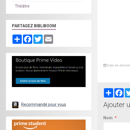
Théâtre
PARTAGEZ BIBLIBOOM
Partager
Facebook
Twitter
Email
Date de dernièr
Partager
Fa
Ajouter 
Recommandé pour vous
Nom