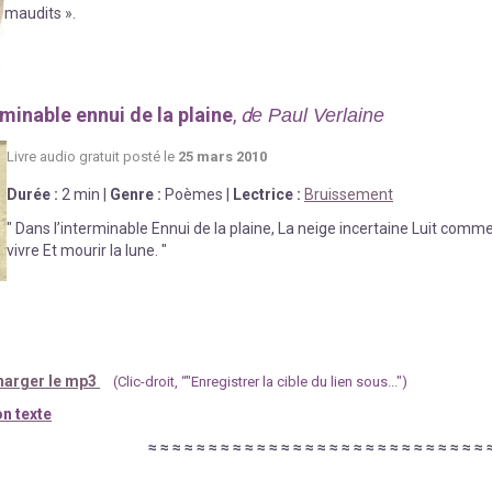
maudits ».
rminable ennui de la plaine
,
d
e Paul Verlaine
Livre au
d
io gratuit posté le
25 mars 2010
Durée
:
2 min
|
Genre :
Poèmes
|
Lectrice :
Bruissement
" Dans l’interminable Ennui de la plaine, La neige incertaine Luit comme 
vivre Et mourir la lune. "
harger le mp3
(Clic-droit, “"Enregistrer la cible du lien sous...")
n texte
≈
≈
≈
≈
≈
≈
≈
≈
≈
≈
≈
≈
≈
≈
≈
≈
≈
≈
≈
≈
≈
≈
≈
≈
≈
≈
≈
≈