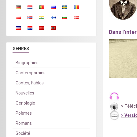
Dans l'inte
GENRES
Biographies
Contemporains
Contes, Fables
Nouvelles
Oenologie
>
Téléc
Poèmes
>
Versio
Romans
Société