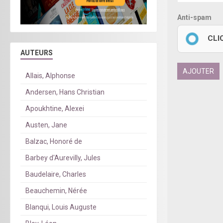
Anti-spam
CLI
AUTEURS
AJOUTER
Allais, Alphonse
Andersen, Hans Christian
Apoukhtine, Alexei
Austen, Jane
Balzac, Honoré de
Barbey d'Aurevilly, Jules
Baudelaire, Charles
Beauchemin, Nérée
Blanqui, Louis Auguste