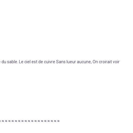
du sable. Le ciel est de cuivre Sans lueur aucune, On croirait voir
≈
≈
≈
≈
≈
≈
≈
≈
≈
≈
≈
≈
≈
≈
≈
≈
≈
≈
≈