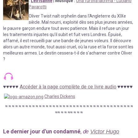
:
Leirisanne
|
Musique :
Una furtiva lacrima - Luciano
Pavarotti
Oliver Twist naît orphelin dans l'Angleterre du XIXe
siècle. Mal nourri, exploité dès ses plus jeunes années,
le pauvre garçon endure tout avec patience. Mais il refuse un jour
les traitements injustes qu'il subit et fuit vers Londres. Épuisé,
affamé, il est recueilli par une bande de jeunes voleurs. Il découvre
alors un autre monde, tout aussi cruel, où la ruse et la force sont les
meilleures armes. Le destin cessera-t-il de s'acharner contre Oliver
?
♥
♥
♥
♥
♥
Accéder à la page complète de ce livre audio
♥
♥
♥
♥
♥
Charles Dickens
≈
≈
≈
≈
≈
≈
≈
≈
≈
≈
≈
≈
≈
≈
≈
≈
≈
≈
≈
≈
≈
≈
≈
≈
≈
≈
≈
≈
≈
≈
≈
≈
≈
≈
≈
≈
≈
≈
≈
≈
≈
≈
≈
≈
≈
≈
≈
Le dernier jour d'un condamné
,
d
e
Victor Hugo