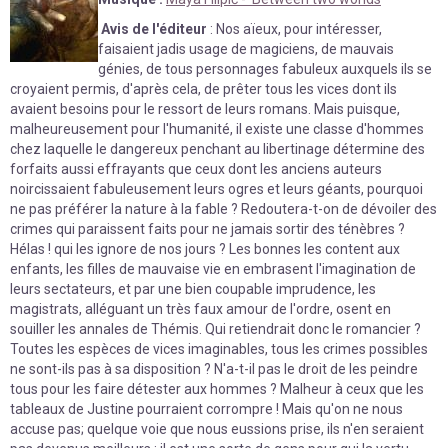
Avis de l'éditeur
: Nos aïeux, pour intéresser,
faisaient jadis usage de magiciens, de mauvais
génies, de tous personnages fabuleux auxquels ils se
croyaient permis, d'après cela, de prêter tous les vices dont ils
avaient besoins pour le ressort de leurs romans. Mais puisque,
malheureusement pour l'humanité, il existe une classe d'hommes
chez laquelle le dangereux penchant au libertinage détermine des
forfaits aussi effrayants que ceux dont les anciens auteurs
noircissaient fabuleusement leurs ogres et leurs géants, pourquoi
ne pas préférer la nature à la fable ? Redoutera-t-on de dévoiler des
crimes qui paraissent faits pour ne jamais sortir des ténèbres ?
Hélas ! qui les ignore de nos jours ? Les bonnes les content aux
enfants, les filles de mauvaise vie en embrasent l'imagination de
leurs sectateurs, et par une bien coupable imprudence, les
magistrats, alléguant un très faux amour de l'ordre, osent en
souiller les annales de Thémis. Qui retiendrait donc le romancier ?
Toutes les espèces de vices imaginables, tous les crimes possibles
ne sont-ils pas à sa disposition ? N'a-t-il pas le droit de les peindre
tous pour les faire détester aux hommes ? Malheur à ceux que les
tableaux de Justine pourraient corrompre ! Mais qu'on ne nous
accuse pas; quelque voie que nous eussions prise, ils n'en seraient