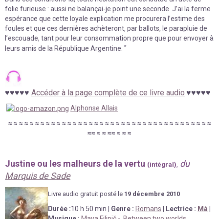
folie furieuse : aussi ne balançai-je point une seconde. J’ai la ferme
espérance que cette loyale explication me procurera l’estime des
foules et que ces dernières achèteront, par ballots, le parapluie de
l’escouade, tant pour leur consommation propre que pour envoyer à
"
leurs amis de la République Argentine.
♥
♥
♥
♥
♥
Accéder à la page complète de ce livre audio
♥
♥
♥
♥
♥
Alphonse Allais
≈
≈
≈
≈
≈
≈
≈
≈
≈
≈
≈
≈
≈
≈
≈
≈
≈
≈
≈
≈
≈
≈
≈
≈
≈
≈
≈
≈
≈
≈
≈
≈
≈
≈
≈
≈
≈
≈
≈
≈
≈
≈
≈
≈
≈
≈
≈
Justine ou les malheurs de la vertu
du
(intégral)
,
Marquis de Sade
Livre au
d
io gratuit posté le
19 décembre
2010
Durée
:
10 h 50 min
|
Genre :
Romans
|
Lectrice :
Mà
|
Musique :
Maya Filipič -
Between two worlds