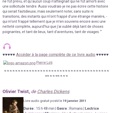
ne fût prévu, et qu'aucun coup n'atteignait qui ne fût amorti avec
une sollicitude tendre. Aussi voudrais-je ne pas écrire cette histoire
qui serait fastidieuse; mais seulement noter, sans suite ni
transitions, des instants qui m'ont frappé d'une étrange manière, -
qui m'ont frappé tellement que je m'en souviens encore avec une
netteté complète, aujourd'hui que j'ai oublié déjà tant de choses
"
poignantes, et tant de lieux, tant d'aventures, tant de visages.
♥
♥
♥
♥
♥
Accéder à la page complète de ce livre audio
♥
♥
♥
♥
♥
Pierre Loti
≈
≈
≈
≈
≈
≈
≈
≈
≈
≈
≈
≈
≈
≈
≈
≈
≈
≈
≈
≈
≈
≈
≈
≈
≈
≈
≈
≈
≈
≈
≈
≈
≈
≈
≈
≈
≈
≈
≈
≈
≈
≈
≈
≈
≈
≈
≈
Olivier Twist,
de
Charles Dickens
Livre au
d
io gratuit posté le
19 janvier
2011
Durée
:
15
h 48 min
|
Genre :
Romans
|
Lectrice