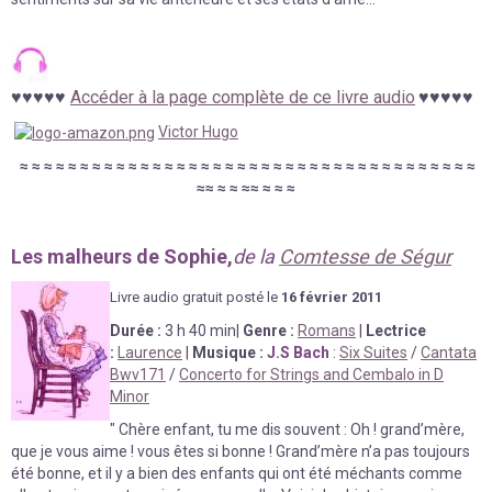
♥
♥
♥
♥
♥
Accéder à la page complète de ce livre audio
♥
♥
♥
♥
♥
Victor Hugo
≈
≈
≈
≈
≈
≈
≈
≈
≈
≈
≈
≈
≈
≈
≈
≈
≈
≈
≈
≈
≈
≈
≈
≈
≈
≈
≈
≈
≈
≈
≈
≈
≈
≈
≈
≈
≈
≈
≈
≈
≈
≈
≈
≈
≈
≈
≈
Les malheurs de Sophie,
de la
Comtesse de Ségur
Livre au
d
io gratuit posté le
16 février
2011
Durée
:
3 h 40 min
|
Genre :
Romans
|
Lectrice
:
Laurence
|
Musique :
J.S Bach
:
Six Suites
/
Cantata
Bwv171
/
Concerto for Strings and Cembalo in D
Minor
"
Chère enfant, tu me dis souvent : Oh ! grand’mère,
que je vous aime ! vous êtes si bonne ! Grand’mère n’a pas toujours
été bonne, et il y a bien des enfants qui ont été méchants comme