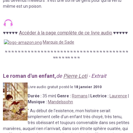
pas devenus meilleurs : il est une sorte de gens pour qui la vertu
même est un poison.
♥
♥
♥
♥
♥
Accéder à la page complète de ce livre audio
♥
♥
♥
♥
♥
Marquis de Sade
≈
≈
≈
≈
≈
≈
≈
≈
≈
≈
≈
≈
≈
≈
≈
≈
≈
≈
≈
≈
≈
≈
≈
≈
≈
≈
≈
≈
≈
≈
≈
≈
≈
≈
≈
≈
≈
≈
≈
≈
≈
≈
≈
≈
≈
≈
≈
Le roman d'un enfant,
de
Pierre Loti
- Extrait
Livre au
d
io gratuit posté le
18 janvier
2010
Durée
:
35 min
|
Genre :
Romans
|
Lectrice :
Laurence
|
Musique :
Mandelssohn
"
Au début de l'existence, mon histoire serait
simplement celle d'un enfant très choyé, très tenu,
très obéissant et toujours convenable dans ses petites
manières, auquel rien n'arrivait, dans son étroite sphère ouatée, qui