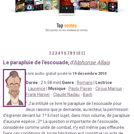
1
2
3
4
5
6
7
8
9
10
11
Le parapluie de l'escouade,
d'
Alphonse Allais
Livre au
d
io gratuit posté le
19 décembre
2010
Durée
:
2 h 58 min
|
Genre :
Romans
|
Lectrice
:
Laurence
|
Musique :
Paolo Pavan
-
Circus Marcus
-
Frank Harper
-
Claude Nadau
-
Bach
"
J’ai intitulé ce livre le parapluie de l’escouade pour
deux raisons que je demande, au lecteur, la permission
d’égrener devant lui. 1º Il n’est sujet, dans mon volume, de parapluie
d’aucune espèce ; 2º La question si importante de l’escouade,
considérée comme unité de combat, n’y est même pas effleurée.
Dans ces conditions-là, toute hésitation eut constitué un acte de