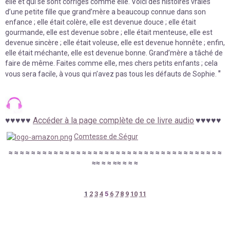
elle et qui se sont corrigés comme elle. Voici des histoires vraies
d’une petite fille que grand’mère a beaucoup connue dans son
enfance ; elle était colère, elle est devenue douce ; elle était
gourmande, elle est devenue sobre ; elle était menteuse, elle est
devenue sincère ; elle était voleuse, elle est devenue honnête ; enfin,
elle était méchante, elle est devenue bonne. Grand’mère a tâché de
faire de même. Faites comme elle, mes chers petits enfants ; cela
"
vous sera facile, à vous qui n’avez pas tous les défauts de Sophie.
♥
♥
♥
♥
♥
Accéder à la page complète de ce livre audio
♥
♥
♥
♥
♥
Comtesse de Ségur
≈
≈
≈
≈
≈
≈
≈
≈
≈
≈
≈
≈
≈
≈
≈
≈
≈
≈
≈
≈
≈
≈
≈
≈
≈
≈
≈
≈
≈
≈
≈
≈
≈
≈
≈
≈
≈
≈
≈
≈
≈
≈
≈
≈
≈
≈
≈
1
2
3
4
5
6
7
8
9
10
11