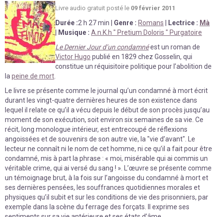
Livre au
d
io gratuit posté le
09 février 2011
Durée
:
2 h 27 min
|
Genre :
Romans
|
Lectrice :
Mà
|
Musique :
A.n.K.h " Pretium Doloris " Purgatoire
Le Dernier Jour d’un condamné
est un roman de
Victor Hugo
publié en 1829 chez Gosselin, qui
constitue un réquisitoire politique pour l’abolition de
la
peine de mort
.
Le livre se présente comme le journal qu’un condamné à mort écrit
durant les vingt-quatre dernières heures de son existence dans
lequel il relate ce qu’il a vécu depuis le début de son procès jusqu’au
moment de son exécution, soit environ six semaines de sa vie. Ce
récit, long monologue intérieur, est entrecoupé de réflexions
angoissées et de souvenirs de son autre vie, la "vie d’avant". Le
lecteur ne connaît ni le nom de cet homme, ni ce qu’il a fait pour être
condamné, mis à part la phrase : « moi, misérable qui ai commis un
véritable crime, qui ai versé du sang ! ». L’œuvre se présente comme
un témoignage brut, à la fois sur l’angoisse du condamné à mort et
ses dernières pensées, les souffrances quotidiennes morales et
physiques qu’il subit et sur les conditions de vie des prisonniers, par
exemple dans la scène du ferrage des forçats. Il exprime ses
sentiments sur sa vie antérieure et ses états d’âme…